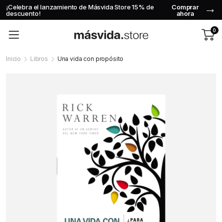
¡Celebra el lanzamiento de Másvida Store 15% de
Comprar
Usa
descuento!
ahora
0
Inicio
Libros
Una vida con propósito