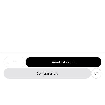
Añadir al carrito
Salud
Mental
cantidad
Comprar ahora
TIENDA
BUSCAR
LISTA DE DESEOS
CUENTA
CATEGORÍAS