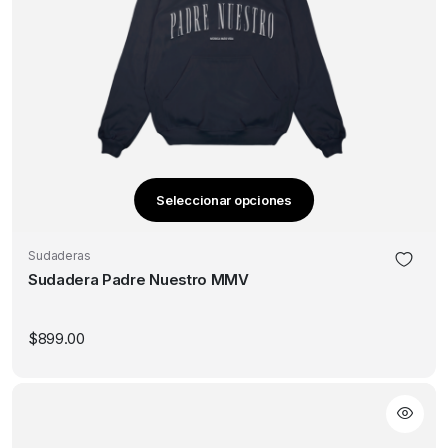
Seleccionar opciones
Este
producto
Sudaderas
tiene
Sudadera Padre Nuestro MMV
múltiples
variantes.
Las
$
899.00
opciones
se
pueden
elegir