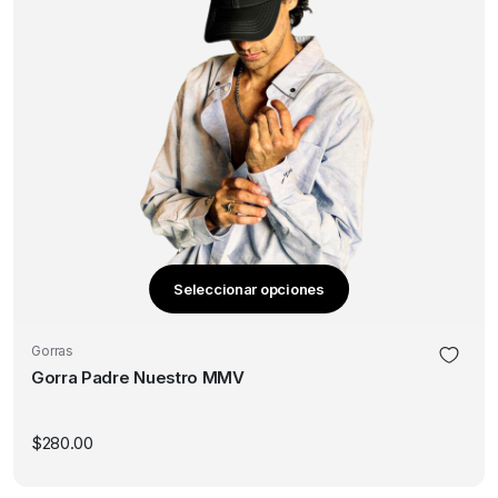
de
producto
Seleccionar opciones
Este
producto
Gorras
tiene
Gorra Padre Nuestro MMV
múltiples
variantes.
Las
$
280.00
opciones
se