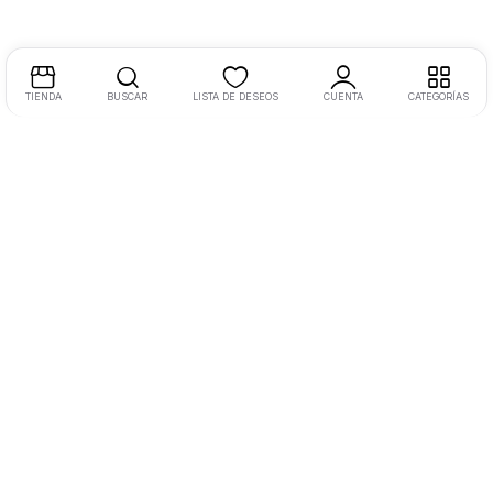
TIENDA
BUSCAR
LISTA DE DESEOS
CUENTA
CATEGORÍAS
Dirección:
Libramiento Oriente 220, Morelia, Mich., México
Tel:
+52 4433 1523 04 Ext. 110
Email:
hola@masvida.store
Legal