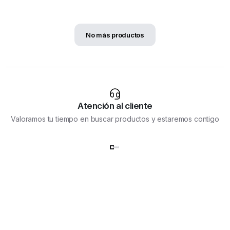
pueden
elegir
en
No más productos
la
página
de
producto
Atención al cliente
Valoramos tu tiempo en buscar productos y estaremos contigo