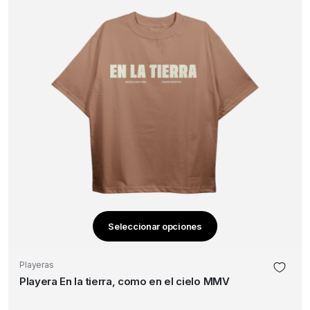
en
la
página
de
producto
Seleccionar opciones
Este
producto
Playeras
tiene
Playera En la tierra, como en el cielo MMV
múltiples
variantes.