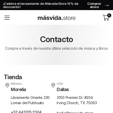
¡Celebra el lanzamiento de Másvida Store 15% de
Comprar
descuento!
ahora
0
Contacto
Compre a través de nuestra última selección de música y libros
Tienda
México
USA
Morelia
Dallas
Libramiento Oriente 220
3100 Premier Dr. #204
Lomas del Pubhuato
Irving Church, TX 75063
+52 443315 2304