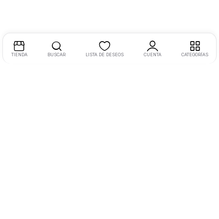
TIENDA
BUSCAR
LISTA DE DESEOS
CUENTA
CATEGORÍAS
Dirección:
Libramiento Oriente 220, Morelia, Mich., México
Tel:
+52 4433 1523 04 Ext. 110
Email:
hola@masvida.store
Legal