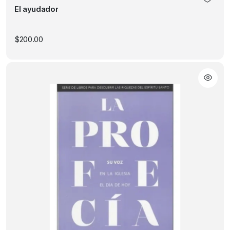
El ayudador
$
200.00