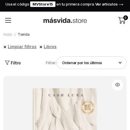
Usa el código
MVStore15
en tu primera compra.
Ver artículos
¡
d
0
Inicio
Tienda
Limpiar filtros
Libros
Filtro
Filtrar: