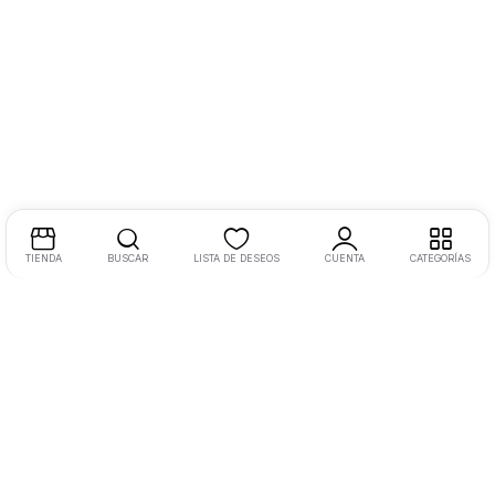
TIENDA
BUSCAR
LISTA DE DESEOS
CUENTA
CATEGORÍAS
Dirección:
Libramiento Oriente 220, Morelia, Mich., México