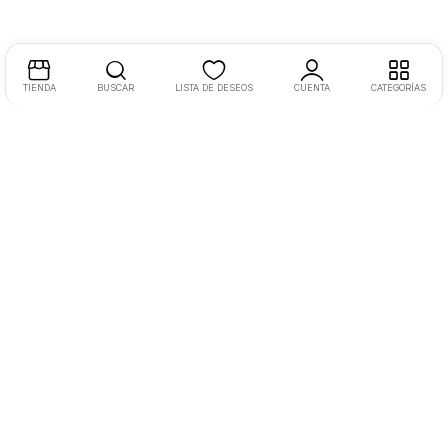
TIENDA
BUSCAR
LISTA DE DESEOS
CUENTA
CATEGORÍAS
Dirección:
Libramiento Oriente 220, Morelia, Mich., México
Tel:
+52 4433 1523 04 Ext. 110
Email:
hola@masvida.store
Legal