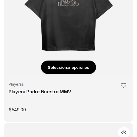
Seleccionar opciones
Este
producto
Playeras
tiene
Playera Padre Nuestro MMV
múltiples
variantes.
Las
$
549.00
opciones
se
pueden
elegir