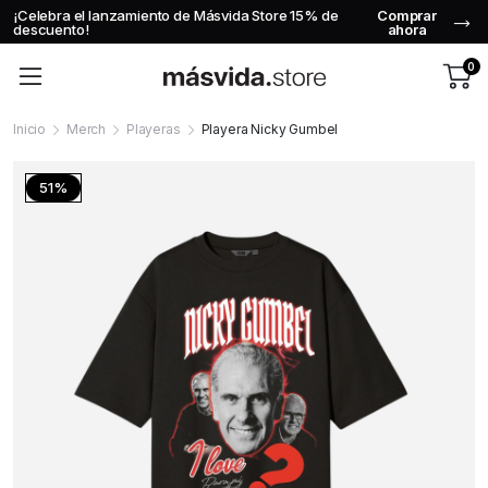
5% de
Comprar
Usa el código
MVStore15
en tu primera com
ahora
0
Inicio
Merch
Playeras
Playera Nicky Gumbel
51%