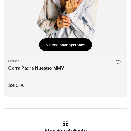
Seleccionar opciones
Este
producto
Gorras
tiene
Gorra Padre Nuestro MMV
múltiples
variantes.
Las
$
280.00
opciones
se
pueden
elegir
en
la
Atención al cliente