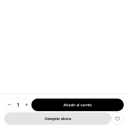
Añadir al carrito
Playera
Nicky
Gumbel
cantidad
Comprar ahora
TIENDA
BUSCAR
LISTA DE DESEOS
CUENTA
CATEGORÍAS