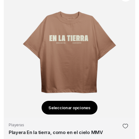
en
la
página
de
producto
Seleccionar opciones
Este
producto
Playeras
tiene
Playera En la tierra, como en el cielo MMV
múltiples