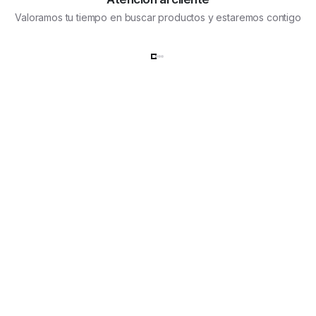
página
Valoramos tu tiempo en buscar productos y estaremos contigo
de
producto