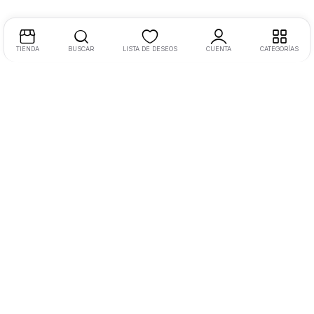
TIENDA
BUSCAR
LISTA DE DESEOS
CUENTA
CATEGORÍAS
Dirección:
Libramiento Oriente 220, Morelia, Mich., México
Tel:
+52 4433 1523 04 Ext. 110
Email:
hola@masvida.store
Legal
Aviso de Privacidad