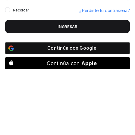
¿Perdiste tu contraseña?
C
Recordar
INGRESAR
Su
to
Continúa con
Google
ot
Continúa con
Apple