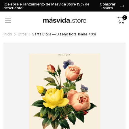
el lanzamiento de Másvida Store 15% de
Comprar
Usa el códi
o!
ahora
0
Inicio
Otros
Santa Biblia — Diseño floral Isaías 40:8