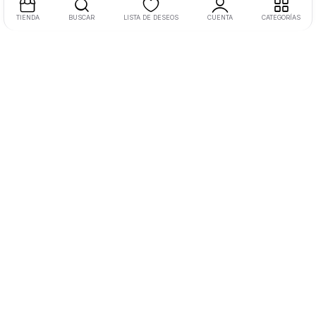
TIENDA
BUSCAR
LISTA DE DESEOS
CUENTA
CATEGORÍAS
Dirección:
Libramiento Oriente 220, Morelia, Mich., México
Tel:
+52 4433 1523 04 Ext. 110
Email:
hola@masvida.store
Legal
Aviso de Privacidad
Politicas de reembolsos
Términos y condiciones