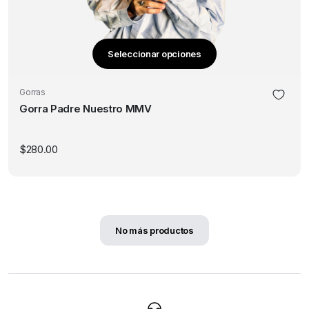
Seleccionar opciones
Este
producto
Gorras
tiene
Gorra Padre Nuestro MMV
múltiples
variantes.
Las
$
280.00
opciones
se
pueden
elegir
en
No más productos
la
página
de
producto