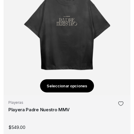
página
de
producto
Seleccionar opciones
Este
producto
Playeras
tiene
Playera Padre Nuestro MMV
múltiples
variantes.
Las
$
549.00
opciones