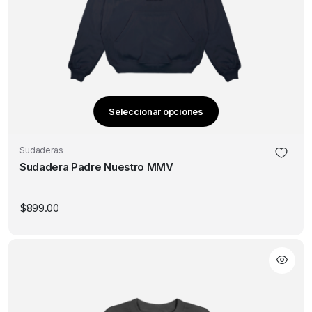
Seleccionar opciones
Este
producto
Sudaderas
tiene
Sudadera Padre Nuestro MMV
múltiples
variantes.
Las
$
899.00
opciones
se
pueden
elegir
en
la