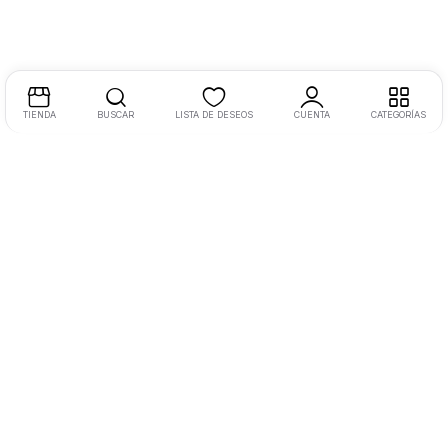
TIENDA
BUSCAR
LISTA DE DESEOS
CUENTA
CATEGORÍAS
Dirección:
Libramiento Oriente 220, Morelia, Mich., México
Tel:
+52 4433 1523 04 Ext. 110
Email:
hola@masvida.store
Legal