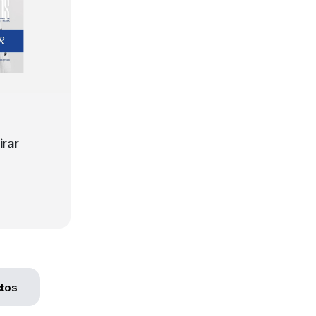
irar
tos