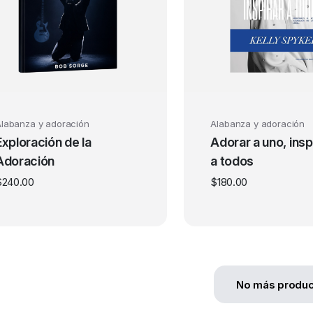
labanza y adoración
Alabanza y adoración
Exploración de la
Adorar a uno, insp
Adoración
a todos
$
240.00
$
180.00
No más produc